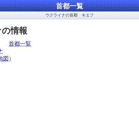
首都一覧
ウクライナの首都 キエフ
ナの情報
ア、
首都一覧
ナ
地図
）