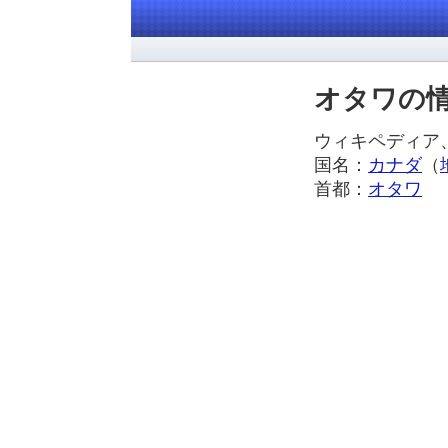
オタワの
ウィキペディ
国名：
カナダ
（
首都：
オタワ