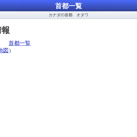
首都一覧
カナダの首都 オタワ
情報
ア、
首都一覧
地図
）