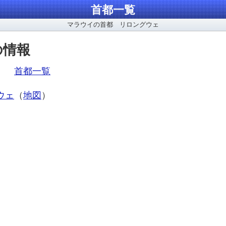
首都一覧
マラウイの首都 リロングウェ
の情報
ア、
首都一覧
ウェ
（
地図
）