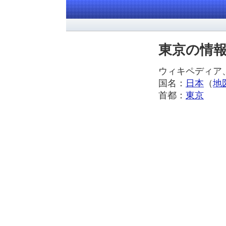
東京の情
ウィキペディ
国名：
日本
（
地
首都：
東京