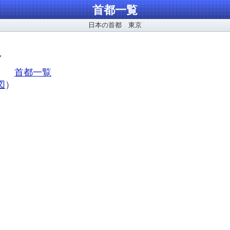
首都一覧
日本の首都 東京
報
ア、
首都一覧
図
）