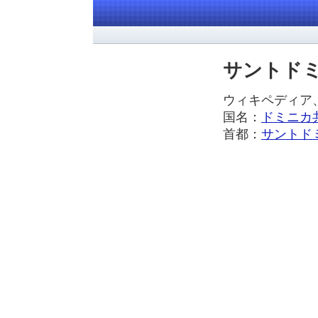
サントド
ウィキペディ
国名：
ドミニカ
首都：
サントド