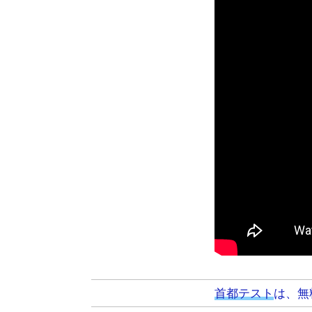
首都テスト
は、無