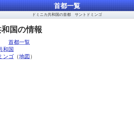
首都一覧
ドミニカ共和国の首都 サントドミンゴ
共和国の情報
ア、
首都一覧
共和国
ミンゴ
（
地図
）