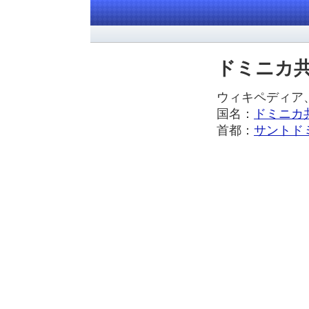
ドミニカ
ウィキペディ
国名：
ドミニカ
首都：
サントド